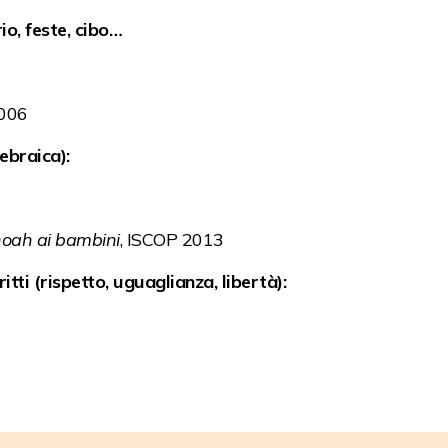
io, feste, cibo…
2006
ebraica):
hoah ai
bambini
, ISCOP 2013
tti (rispetto, uguaglianza, libertà):