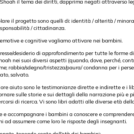
Shoah il tema dei diritti, dapprima negati attraverso legg
lare il progetto sono quelli di: identità / alterità / minora
responsabilità / cittadinanza.
ni emotive e cognitive vogliamo attivare nei bambini.
esse/desiderio di approfondimento per tutte le forme di di
Shoah nei suoi diversi aspetti (quando, dove, perché, contr
me; rabbia/sdegno/tristezza/paura/ condanna per i persecut
ato, salvato.
e aiuto sono le testimonianze dirette e indirette e i libri
tornare sulle storie e sui dettagli della narrazione più e 
corsi di ricerca. Vi sono libri adatti alle diverse età del
e e accompagnare i bambini a conoscere e comprendere, 
ni ad assumere come loro le risposte degli insegnanti.
zionato, tenendo conto dell’età dei bambini: