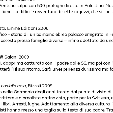
e Pentcho salpa con 500 profughi diretto in Palestina. Na
iano. La difficile avventura di sette ragazzi, che si con
sto,
Emme Edizioni 2006
fico – storia di un bambino ebreo polacco emigrato in F
ascosto presso famiglie diverse – infine adottato da una
li,
Salani 2009
i, dapprima catturato con il padre dalle SS, ma poi con l
rà lì il suo ritorno. Sarà un’esperienza durissima ma for
 coniglio rosa
, Rizzoli 2009
mo nella Germania degli anni trenta dal punto di vista d
scrittore e giornalista antinazista, parte per la Svizzera, 
ei libri. Arresti, fughe. Adattamento alla diversa cultura.
isti hanno messo una taglia sulla testa di suo padre. Tras