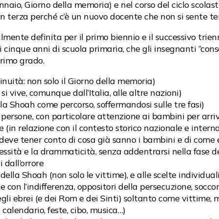
nnaio, Giorno della memoria) e nel corso del ciclo scolas
in terza perché c’è un nuovo docente che non si sente te
lmente definita per il primo biennio e il successivo trien
a i cinque anni di scuola primaria, che gli insegnanti “co
primo grado.
inuità: non solo il Giorno della memoria)
si vive, comunque dall’Italia, alle altre nazioni)
a Shoah come percorso, soffermandosi sulle tre fasi)
di persone, con particolare attenzione ai bambini per arri
e (in relazione con il contesto storico nazionale e intern
 deve tener conto di cosa già sanno i bambini e di com
ità e la drammaticità, senza addentrarsi nella fase delle
 dall’orrore
della Shoah (non solo le vittime), e alle scelte individua
e con l’indifferenza, oppositori della persecuzione, soccorr
gli ebrei (e dei Rom e dei Sinti) soltanto come vittime,
, calendario, feste, cibo, musica…)