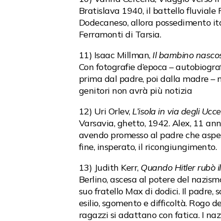
Bratislava 1940, il battello fluvial
Dodecaneso, allora possedimento ital
Ferramonti di Tarsia.
11) Isaac Millman,
Il bambino nasco
Con fotografie d’epoca – autobiogra
prima dal padre, poi dalla madre – n
genitori non avrà più notizia
12) Uri Orlev,
L’isola in via degli Uccel
Varsavia, ghetto, 1942. Alex, 11 ann
avendo promesso al padre che aspette
fine, insperato, il ricongiungimento.
13) Judith Kerr,
Quando Hitler rubò il
Berlino, ascesa al potere del nazis
suo fratello Max di dodici. Il padre, 
esilio, sgomento e difficoltà. Rogo d
ragazzi si adattano con fatica. I naz