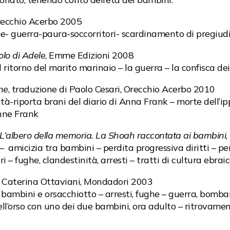
recchio Acerbo 2005
fame- guerra-paura-soccorritori- scardinamento di pregiud
olo di Adele
, Emme Edizioni 2008
l ritorno del marito marinaio – la guerra – la confisca dei
ne
, traduzione di Paolo Cesari, Orecchio Acerbo 2010
ità-riporta brani del diario di Anna Frank – morte dell’
Anne Frank
L’albero della memoria. La Shoah raccontata ai bambini
 amicizia tra bambini – perdita progressiva diritti – perse
i – fughe, clandestinità, arresti – tratti di cultura ebrai
i Caterina Ottaviani, Mondadori 2003
 bambini e orsacchiotto – arresti, fughe – guerra, bombar
ell’orso con uno dei due bambini, ora adulto – ritrovament