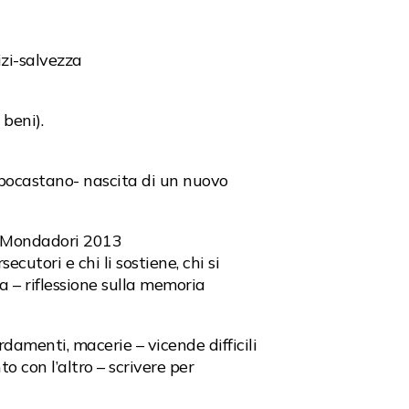
izi-salvezza
 beni).
ippocastano- nascita di un nuovo
, Mondadori 2013
cutori e chi li sostiene, chi si
ca – riflessione sulla memoria
damenti, macerie – vicende difficili
o con l’altro – scrivere per