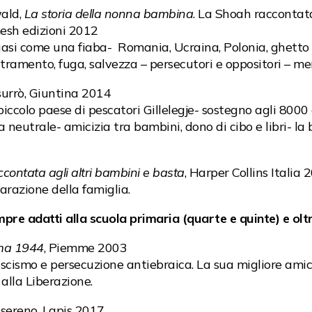
ald,
La storia della nonna bambina
. La Shoah raccontat
esh edizioni 2012
si come una fiaba- Romania, Ucraina, Polonia, ghetto di
tramento, fuga, salvezza – persecutori e oppositori – m
ssurrò, Giuntina 2014
colo paese di pescatori Gillelegje- sostegno agli 8000 e
a neutrale- amicizia tra bambini, dono di cibo e libri- l
ontata agli altri bambini e basta
, Harper Collins Italia
arazione della famiglia.
pre adatti alla scuola primaria (quarte e quinte) e oltr
oma 1944
, Piemme 2003
scismo e persecuzione antiebraica. La sua migliore amic
alla Liberazione.
 sereno, Lapis 2017