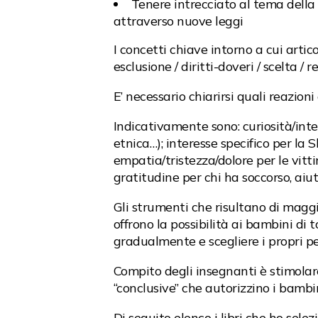
Tenere intrecciato al tema della 
attraverso nuove leggi
I concetti chiave intorno a cui artico
esclusione / diritti-doveri / scelta / 
E’ necessario chiarirsi quali reazio
Indicativamente sono: curiosità/inter
etnica…); interesse specifico per la 
empatia/tristezza/dolore per le vitti
gratitudine per chi ha soccorso, aiut
Gli strumenti che risultano di maggior
offrono la possibilità ai bambini di 
gradualmente e scegliere i propri per
Compito degli insegnanti è stimolar
“conclusive” che autorizzino i bambi
Di seguito elenco i libri che ho sele