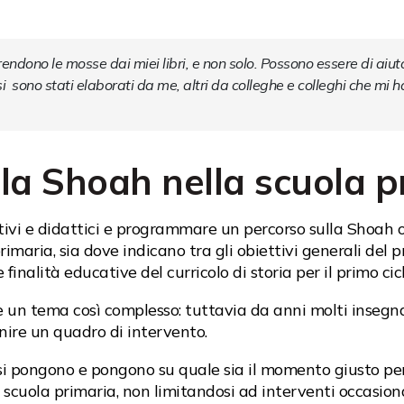
rendono le mosse dai miei libri
, e non solo
. Possono essere di aiut
  sono stati elaborati da me, altri da colleghe e colleghi che mi h
lla Shoah nella scuola p
ivi e didattici e programmare un percorso sulla Shoah oc
primaria, sia dove indicano tra gli obiettivi generali de
 finalità educative del curricolo di storia per il primo cicl
tare un tema così complesso: tuttavia da anni molti inseg
inire un quadro di intervento.
si pongono e pongono su quale sia il momento giusto per
 scuola primaria, non limitandosi ad interventi occasiona