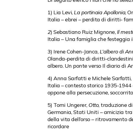
1) Lia Levi,
La portinaia Apollonia
, O
Italia – ebrei – perdita di diritti- 
2
) Sebastiano Ruiz Mignone,
Il mest
Italia – Una famiglia che festeggia i
3) Irene Cohen-Janca,
L’albero di An
Olanda-perdita di diritti-clandestin
albero. Un ponte verso Il diario di 
4) Anna Sarfatti e Michele Sarfatti,
Italia – contesto storico 1935-1944 –
oppone alla persecuzione, soccorritor
5) Tomi Ungerer,
Otto
, traduzione d
Germania, Stati Uniti – amicizia tra
della vita dell’orso – ritrovamento d
ricordare