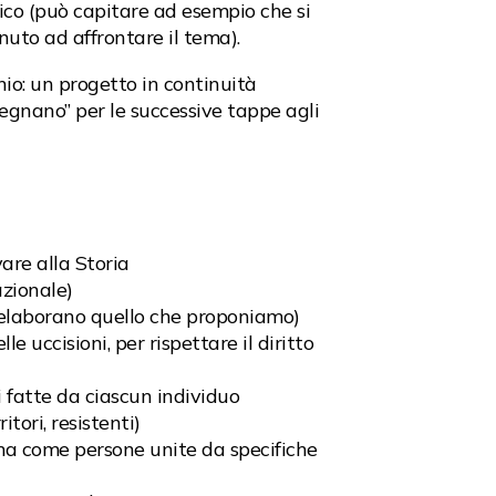
tico (può capitare ad esempio che si
nuto ad affrontare il tema).
nio: un progetto in continuità
nsegnano” per le successive tappe agli
vare alla Storia
azionale)
e elaborano quello che proponiamo)
 uccisioni, per rispettare il diritto
li fatte da ciascun individuo
itori, resistenti)
 ma come persone unite da specifiche