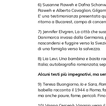
6) Susanne Raweh e Dafna Schonw
Raweh e Alberto Cavaglion, Gilgam
E’ una testimonianza presentata qua
ritorno a Bucarest, campo di concen
7) Jennifer Elvgren, La città che su
Danimarca invasa dalla Germania, pic
nascondersi e fuggire verso la Svezi
di una famiglia verso la salvezza.
8) Lia Levi,
Una bambina e basta racc
Italia; autobiografia romanzata; sep
Alcuni testi più impegnativi, ma sem
9) Teresa Buongiorno,
Io e Sara, R
Isabella racconta il 1944 a Roma, fa
ma anche paure, fame, pericoli. Fino 
10) Vanna Cercenà, Viaggio verso il