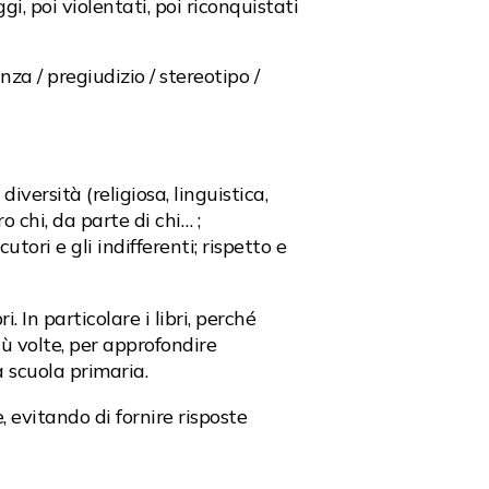
i, poi violentati, poi riconquistati
nza / pregiudizio / stereotipo /
versità (religiosa, linguistica,
o chi, da parte di chi… ;
ori e gli indifferenti; rispetto e
. In particolare i libri, perché
più volte, per approfondire
la scuola primaria.
evitando di fornire risposte